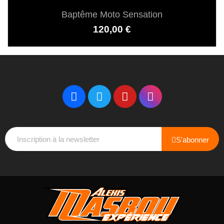
Baptême Moto Sensation
Prix
120,00 €
S'abonner