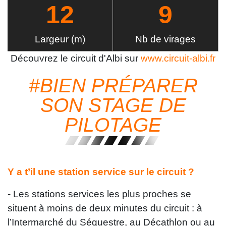
12
9
Largeur (m)
Nb de virages
Découvrez le circuit d'Albi sur
www.circuit-albi.fr
#BIEN PRÉPARER
SON STAGE DE
PILOTAGE
Y a t’il une station service sur le circuit ?
- Les stations services les plus proches se
situent à moins de deux minutes du circuit : à
l’Intermarché du Séquestre, au Décathlon ou au